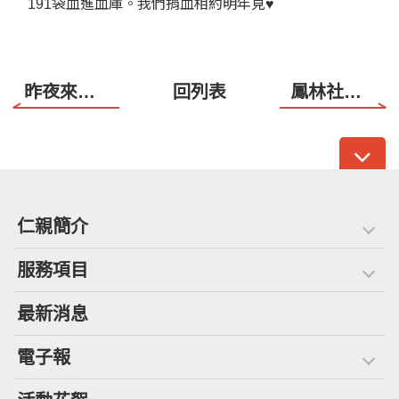
191袋血進血庫。我們捐血相約明年見♥️
昨夜來去的那一個人～游昌發白萩詩歌 藝術歌曲新作發表音樂會
回列表
鳳林社區培力的好消息
仁親簡介
服務項目
最新消息
電子報