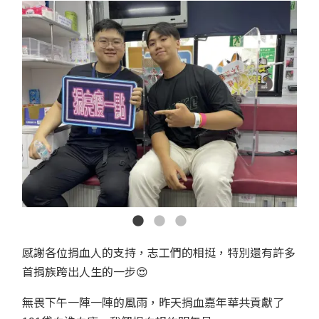
感謝各位捐血人的支持，志工們的相挺，特別還有許多
首捐族跨出人生的一步😍
無畏下午一陣一陣的風雨，昨天捐血嘉年華共貢獻了