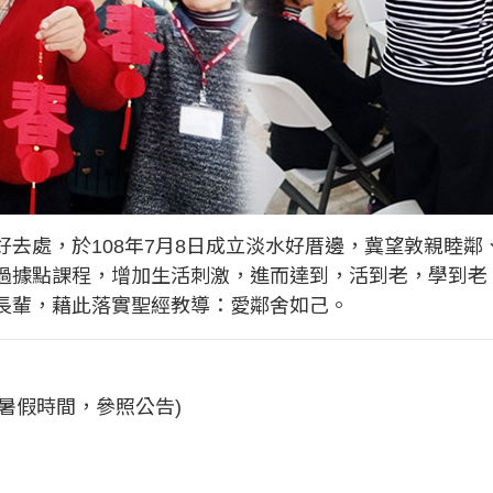
去處，於108年7月8日成立淡水好厝邊，冀望敦親睦
過據點課程，增加生活刺激，進而達到，活到老，學到老
長輩，藉此落實聖經教導：愛鄰舍如己。
(寒暑假時間，參照公告)