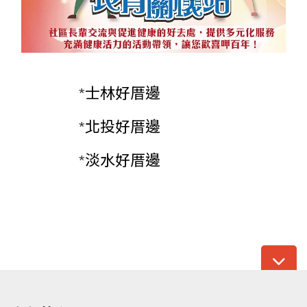
*
士林好厝邊
*
北投好厝邊
*
淡水好厝邊