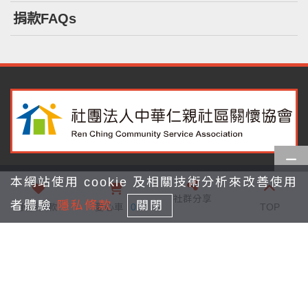
捐款FAQs
本網站使用 cookie 及相關技術分析來改善使用
111 台北市士林區基河路128號3樓
社群分享
者體驗
隱私條款
關閉
renching8958@gmail.com
我要捐款
愛心車
0
TOP
02-7745-5477
(02)2883-5885