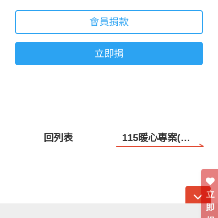
會員捐款
立即捐
回列表
115暖心專案(花蓮偏鄉孩子的另一個家)
立
即